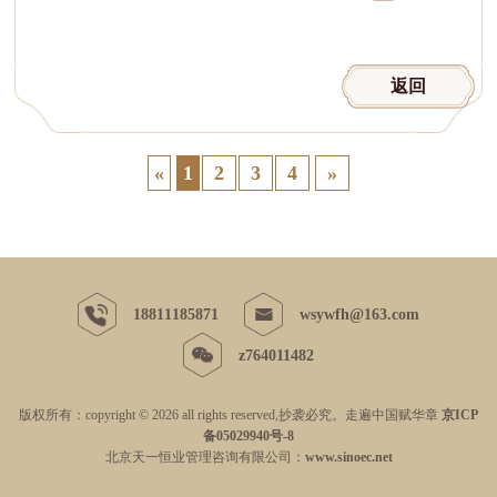
返回
«
1
2
3
4
»
18811185871
wsywfh@163.com
z764011482
版权所有：copyright © 2026 all rights reserved,抄袭必究。走遍中国赋华章
京ICP
备05029940号-8
北京天一恒业管理咨询有限公司：
www.sinoec.net